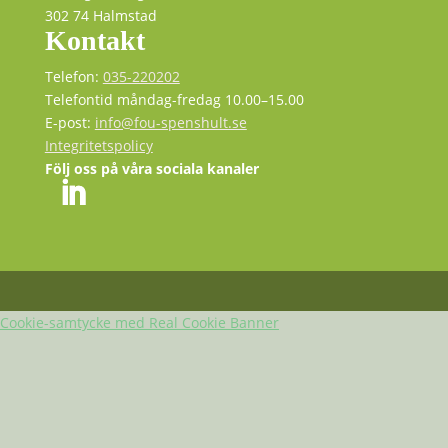
302 74 Halmstad
Kontakt
Telefon:
035-220202
Telefontid måndag-fredag 10.00–15.00
E-post:
info@fou-spenshult.se
Integritetspolicy
Följ oss på våra sociala kanaler
Cookie-samtycke med Real Cookie Banner