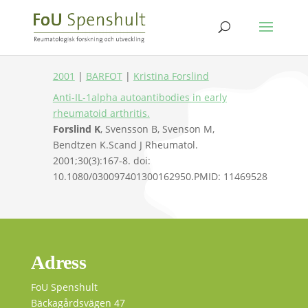
2001
|
BARFOT
|
Kristina Forslind
Anti-IL-1alpha autoantibodies in early
rheumatoid arthritis.
Forslind K
, Svensson B, Svenson M,
Bendtzen K.
Scand J Rheumatol.
2001;30(3):167-8. doi:
10.1080/030097401300162950.
PMID:
11469528
Adress
FoU Spenshult
Bäckagårdsvägen 47