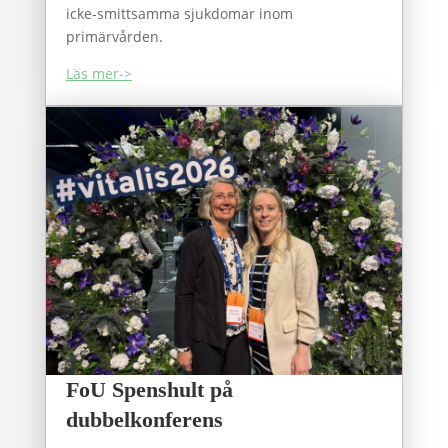
icke-smittsamma sjukdomar inom
primärvården.
Läs mer->
FoU Spenshult på
dubbelkonferens