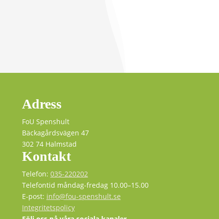
Adress
FoU Spenshult
Bäckagårdsvägen 47
302 74 Halmstad
Kontakt
Telefon:
035-220202
Telefontid måndag-fredag 10.00–15.00
E-post:
info@fou-spenshult.se
Integritetspolicy
Följ oss på våra sociala kanaler