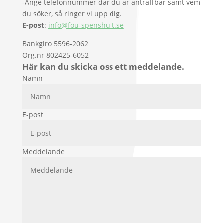
-Ange telefonnummer där du är anträffbar samt vem
du söker, så ringer vi upp dig.
E-post
:
info@fou-spenshult.se
Bankgiro 5596-2062
Org.nr 802425-6052
Här kan du skicka oss ett meddelande.
Namn
Alternative:
E-post
Meddelande