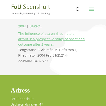
2004
|
BARFOT
The influence of sex on rheumatoid
arthritis: a prospective study of onset and
outcome after 2 years.
Tengstrand B, Ahlmén M, Hafström I.
J
Rheumatol. 2004 Feb;31(2):214-
22.
PMID:
14760787
Adress
FoU Spenshult
Bäckagårdsvägen 47