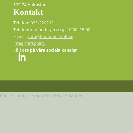
302 74 Halmstad
Kontakt
Telefon:
035-220202
Telefontid måndag-fredag 10.00–15.00
E-post:
info@fou-spenshult.se
Integritetspolicy
Följ oss på våra sociala kanaler
Cookie-samtycke med Real Cookie Banner