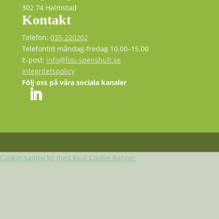
302 74 Halmstad
Kontakt
Telefon:
035-220202
Telefontid måndag-fredag 10.00–15.00
E-post:
info@fou-spenshult.se
Integritetspolicy
Följ oss på våra sociala kanaler
Cookie-samtycke med Real Cookie Banner