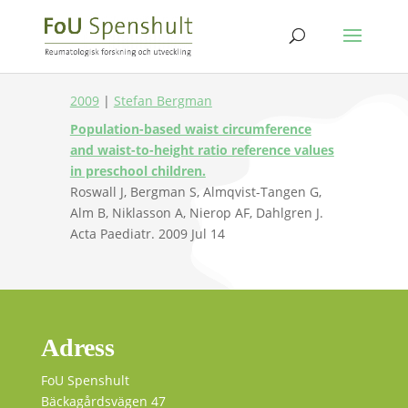
2009
|
Stefan Bergman
Population-based waist circumference
and waist-to-height ratio reference values
in preschool children.
Roswall J, Bergman S, Almqvist-Tangen G,
Alm B, Niklasson A, Nierop AF, Dahlgren J.
Acta Paediatr. 2009 Jul 14
Adress
FoU Spenshult
Bäckagårdsvägen 47