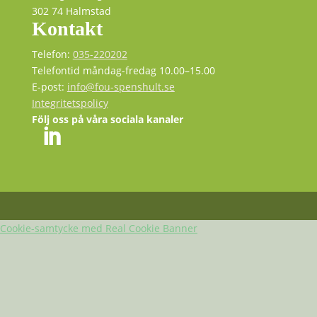
302 74 Halmstad
Kontakt
Telefon:
035-220202
Telefontid måndag-fredag 10.00–15.00
E-post:
info@fou-spenshult.se
Integritetspolicy
Följ oss på våra sociala kanaler
Cookie-samtycke med Real Cookie Banner