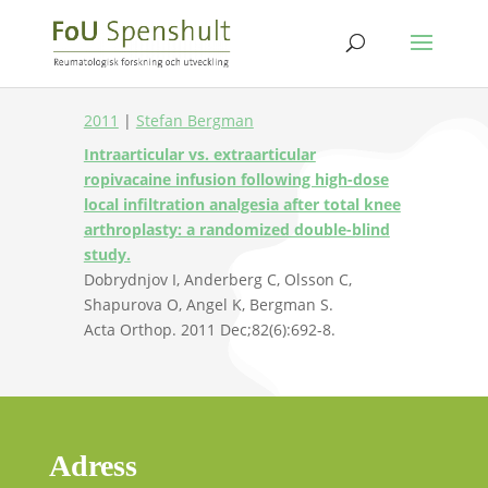
2011
|
Stefan Bergman
Intraarticular vs. extraarticular
ropivacaine infusion following high-dose
local infiltration analgesia after total knee
arthroplasty: a randomized double-blind
study.
Dobrydnjov I, Anderberg C, Olsson C,
Shapurova O, Angel K, Bergman S.
Acta Orthop. 2011 Dec;82(6):692-8.
Adress