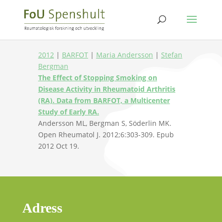
2012
|
BARFOT
|
Maria Andersson
|
Stefan
Bergman
The Effect of Stopping Smoking on
Disease Activity in Rheumatoid Arthritis
(RA). Data from BARFOT, a Multicenter
Study of Early RA.
Andersson ML, Bergman S, Söderlin MK.
Open Rheumatol J. 2012;6:303-309. Epub
2012 Oct 19.
Adress