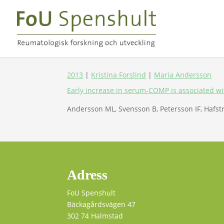
2013
|
Kristina Forslind
|
Maria Andersson
Early increase in serum-COMP is associated with
Andersson ML, Svensson B, Petersson IF, Hafstr
Adress
FoU Spenshult
Bäckagårdsvägen 47
302 74 Halmstad