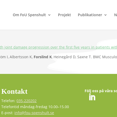
Om FoU Spenshult
Projekt
Publikationer
N
 joint damage progression over the first five years in patients wit
öm I, Albertsson K,
Forslind K
, Heinegård D, Saxne T. BMC Musculos
Kontakt
Följ oss på våra s
Telefon:
035-220202
Telefontid måndag-fredag 10.00–15.00
E-post:
info@fou-spenshult.se