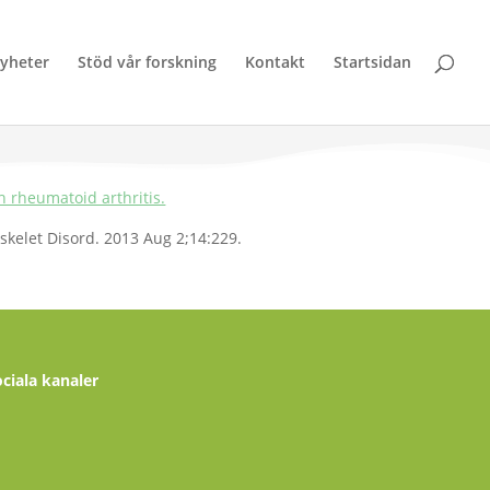
yheter
Stöd vår forskning
Kontakt
Startsidan
h rheumatoid arthritis.
kelet Disord. 2013 Aug 2;14:229.
ociala kanaler