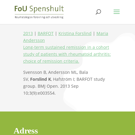
2013
|
BARFOT
|
Kristina Forslind
|
Maria
Andersson
Long-term sustained remission in a cohort
study of patients with rheumatoid arthritis:
choice of remission criteria.
Svensson B, Andersson ML, Bala
SV,
Forslind K
, Hafström I; BARFOT study
group. BMJ Open. 2013 Sep
10;3(9):e003554.
Adress