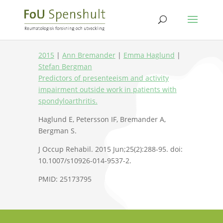
2015
|
Ann Bremander
|
Emma Haglund
|
Stefan Bergman
Predictors of presenteeism and activity
impairment outside work in patients with
spondyloarthritis.
Haglund E, Petersson IF, Bremander A,
Bergman S.
J Occup Rehabil. 2015 Jun;25(2):288-95. doi:
10.1007/s10926-014-9537-2.
PMID: 25173795