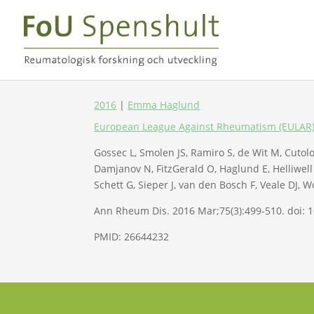
2016
|
Emma Haglund
European League Against Rheumatism (EULAR) r
Gossec L, Smolen JS, Ramiro S, de Wit M, Cutol
Damjanov N, FitzGerald O, Haglund E, Helliwell 
Schett G, Sieper J, van den Bosch F, Veale DJ, W
Ann Rheum Dis. 2016 Mar;75(3):499-510. doi:
PMID: 26644232