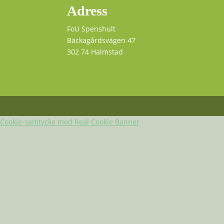
Adress
FoU Spenshult
Bäckagårdsvägen 47
302 74 Halmstad
Cookie-samtycke med Real Cookie Banner