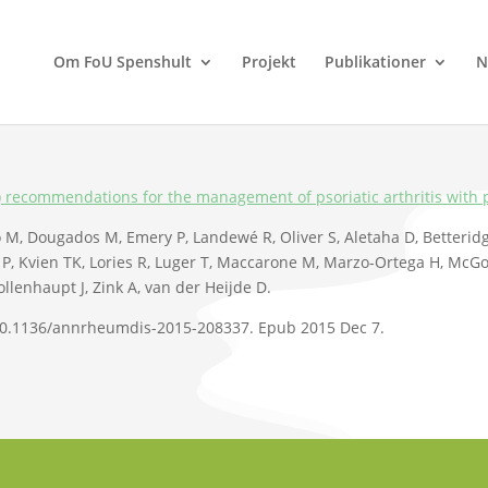
Om FoU Spenshult
Projekt
Publikationer
N
ecommendations for the management of psoriatic arthritis with p
o M, Dougados M, Emery P, Landewé R, Oliver S, Aletaha D, Betteridg
P, Kvien TK, Lories R, Luger T, Maccarone M, Marzo-Ortega H, McGona
ollenhaupt J, Zink A, van der Heijde D.
 10.1136/annrheumdis-2015-208337. Epub 2015 Dec 7.