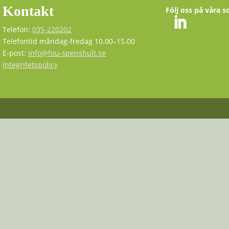
Kontakt
Följ oss på våra s
Telefon:
035-220202
Telefontid måndag-fredag 10.00–15.00
E-post:
info@fou-spenshult.se
Integritetspolicy