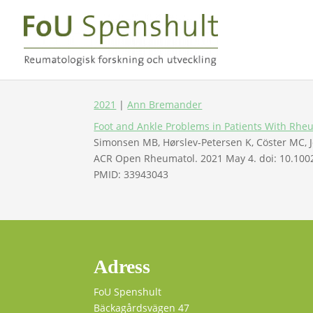
2021
|
Ann Bremander
Foot and Ankle Problems in Patients With Rheum
Simonsen MB, Hørslev-Petersen K, Cöster MC, 
ACR Open Rheumatol. 2021 May 4. doi: 10.1002
PMID: 33943043
Adress
FoU Spenshult
Bäckagårdsvägen 47