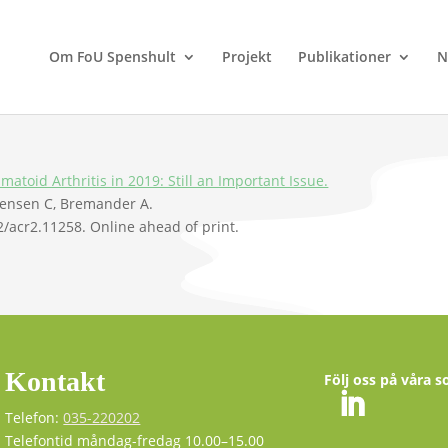
Om FoU Spenshult
Projekt
Publikationer
N
atoid Arthritis in 2019: Still an Important Issue.
Jensen C, Bremander A.
/acr2.11258. Online ahead of print.
Kontakt
Följ oss på våra s
Telefon:
035-220202
Telefontid måndag-fredag 10.00–15.00