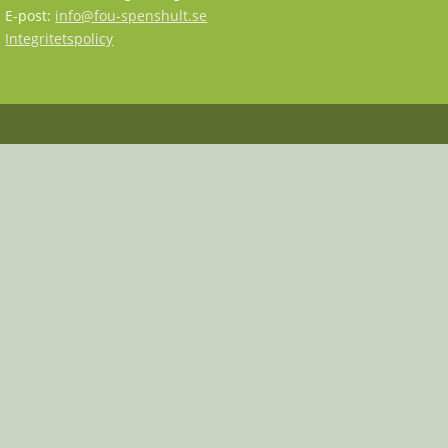
E-post:
info@fou-spenshult.se
Integritetspolicy