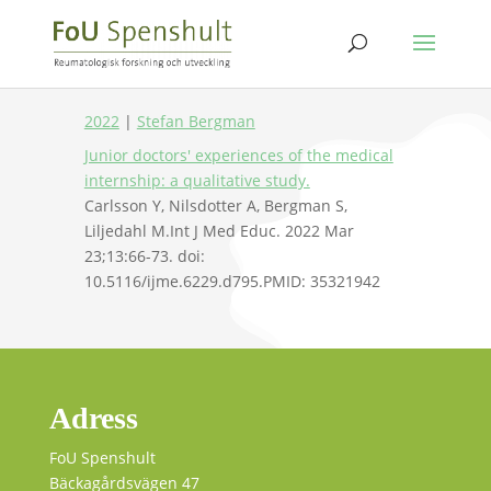
2022
|
Stefan Bergman
Junior doctors' experiences of the medical
internship: a qualitative study.
Carlsson Y, Nilsdotter A, Bergman S,
Liljedahl M.Int J Med Educ. 2022 Mar
23;13:66-73. doi:
10.5116/ijme.6229.d795.PMID: 35321942
Adress
FoU Spenshult
Bäckagårdsvägen 47