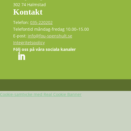
302 74 Halmstad
Kontakt
Telefon:
035-220202
Telefontid måndag-fredag 10.00–15.00
E-post:
info@fou-spenshult.se
Integritetspolicy
Följ oss på våra sociala kanaler
Cookie-samtycke med Real Cookie Banner