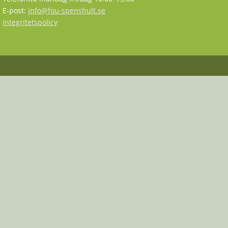
E-post:
info@fou-spenshult.se
Integritetspolicy