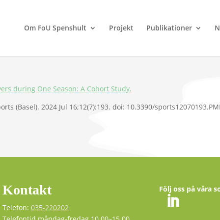
Om FoU Spenshult
Projekt
Publikationer
N
ayers during One Season: A Cohort Study.
ts (Basel). 2024 Jul 16;12(7):193. doi: 10.3390/sports12070193.P
Kontakt
Följ oss på våra s
Telefon:
035-220202
Telefontid måndag-fredag 10.00–15.00