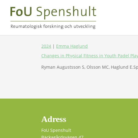
2024
|
Emma Haglund
Changes in Physical Fitness in Youth Padel Pl
Ryman Augustsson S, Olsson MC, Haglund E.Spor
Adress
FoU Spenshult
Bäckagårdsvägen 47