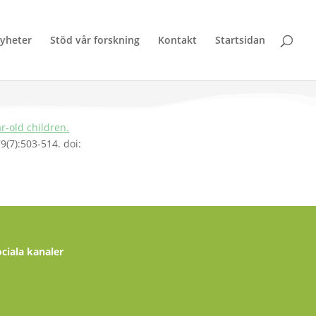
yheter
Stöd vår forskning
Kontakt
Startsidan
r-old children.
9(7):503-514. doi:
ociala kanaler