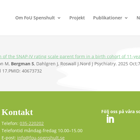
Om FoU Spenshult
Projekt
Publikationer
N
of the SNAP-IV rating scale parent form in a birth cohort of 11-yea
son M,
Bergman S
, Dahlgren J, Roswall J.
Nord J Psychiatry. 2025 Oct;7
 17.
PMID:
40673732
Kontakt
Följ oss på våra s
Telefon:
035-220202
Telefontid måndag-fredag 10.00–15.00
E-post:
info@fou-spenshult.se