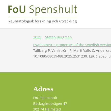
2025
|
Stefan Bergman
Psychometric properties of the Swedish version 
Tallberg P, Vahlström R, Martí Valls C, Anders
10.1080/08039488.2025.2531230. Epub 2025 Jul
Adress
FoU Spenshult
Bäckagårdsvägen 47
302 74 Halmstad