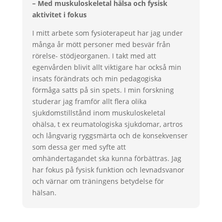
– Med muskuloskeletal hälsa och fysisk
aktivitet i fokus
I mitt arbete som fysioterapeut har jag under
många år mött personer med besvär från
rörelse- stödjeorganen. I takt med att
egenvården blivit allt viktigare har också min
insats förändrats och min pedagogiska
förmåga satts på sin spets. I min forskning
studerar jag framför allt flera olika
sjukdomstillstånd inom muskuloskeletal
ohälsa, t ex reumatologiska sjukdomar, artros
och långvarig ryggsmärta och de konsekvenser
som dessa ger med syfte att
omhändertagandet ska kunna förbättras. Jag
har fokus på fysisk funktion och levnadsvanor
och värnar om träningens betydelse för
hälsan.