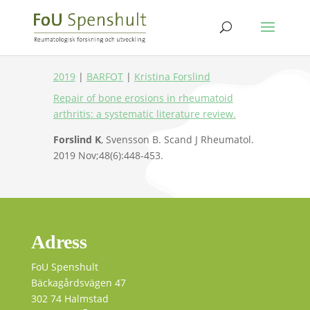
2019
|
BARFOT
|
Kristina Forslind
Repair of bone erosions in rheumatoid
arthritis: a systematic literature review.
Forslind K
, Svensson B. Scand J Rheumatol.
2019 Nov;48(6):448-453.
Adress
FoU Spenshult
Bäckagårdsvägen 47
302 74 Halmstad