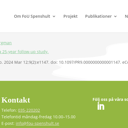
Om FoU Spenshult
Projekt
Publikationer
N
ergman
 25-year follow-up study.
p. 2024 Mar 12;9(2):e1147. doi: 10.1097/PR9.0000000000001147. e
Kontakt
Följ oss på våra s
Telefon:
035-220202
Telefontid måndag-fredag 10.00–15.00
E-post:
info@fou-spenshult.se