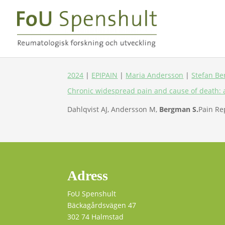
2024
|
EPIPAIN
|
Maria Andersson
|
Stefan B
Chronic widespread pain and cause of death: a
Dahlqvist AJ, Andersson M,
Bergman S.
Pain Re
Adress
FoU Spenshult
Bäckagårdsvägen 47
302 74 Halmstad