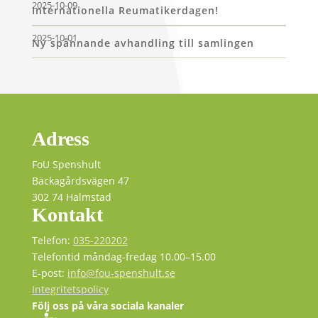
2025-10-09
Internationella Reumatikerdagen!
2025-10-01
Ny spännande avhandling till samlingen
Adress
FoU Spenshult
Bäckagårdsvägen 47
302 74 Halmstad
Kontakt
Telefon:
035-220202
Telefontid måndag-fredag 10.00–15.00
E-post:
info@fou-spenshult.se
Integritetspolicy
Följ oss på våra sociala kanaler