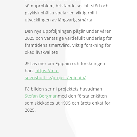
sömnproblem, bristande socialt stöd och
psykisk ohälsa spelar en viktig roll i
utvecklingen av långvarig smärta.
Den nya uppföljningen pågår under våren
2025 och väntas ge värdefullt underlag för
framtidens smärtvård. Viktig forskning för
ökad livskvalitet!
🔎 Läs mer om Epipain och forskningen
här:
https://fou-
spenshult.se/project/epipain/
På bilden ser ni projektets huvudman
Stefan Bergman
med den första enkäten
som skickades ut 1995 och årets enkät för
2025.