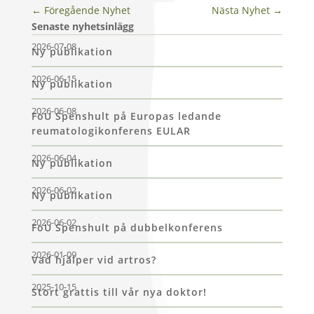
←
Föregående Nyhet
Nästa Nyhet
→
Senaste nyhetsinlägg
2026-07-08
Ny publikation
2026-06-15
Ny publikation
2026-06-08
FoU Spenshult på Europas ledande
reumatologikonferens EULAR
2026-06-04
Ny publikation
2026-06-02
Ny publikation
2026-06-02
FoU Spenshult på dubbelkonferens
2026-01-09
Vad hjälper vid artros?
2025-10-15
Stort grattis till vår nya doktor!