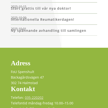
2025-10-15
Stort grattis till vår nya doktor!
2025-10-09
Internationella Reumatikerdagen!
2025-10-01
Ny spännande avhandling till samlingen
Adress
FoU Spenshult
Bäckagårdsvägen 47
302 74 Halmstad
Kontakt
Telefon:
035-220202
Telefontid måndag-fredag 10.00–15.00