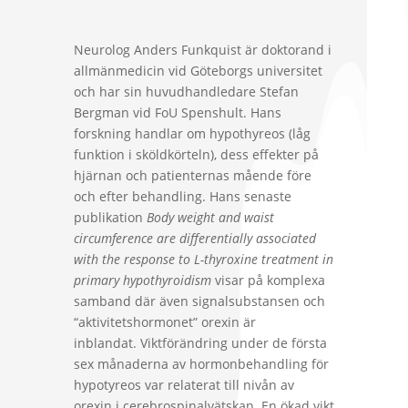
Neurolog Anders Funkquist är doktorand i
allmänmedicin vid Göteborgs universitet
och har sin huvudhandledare Stefan
Bergman vid FoU Spenshult. Hans
forskning handlar om hypothyreos (låg
funktion i sköldkörteln), dess effekter på
hjärnan och patienternas mående före
och efter behandling.
Hans senaste
publikation
Body weight and waist
circumference are differentially associated
with the response to L-thyroxine treatment in
primary hypothyroidism
visar på komplexa
samband där även signalsubstansen och
“aktivitetshormonet” orexin är
inblandat.
Viktförändring under de första
sex månaderna av hormonbehandling för
hypotyreos var relaterat till nivån av
orexin i cerebrospinalvätskan. En ökad vikt