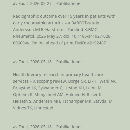
av
Fou
|
2026-05-27
|
Publikationer
Radiographic outcome over 15 years in patients with
early rheumatoid arthritis – a BARFOT-study.
Andersson MLE, Hafström I, Forslind K.BMC
Rheumatol. 2026 May 27. doi: 10.1186/s41927-026-
00660-w. Online ahead of print.PMID: 42192467
av
Fou
|
2026-05-18
|
Publikationer
Health literacy research in primary healthcare
services – A scoping review. Borge CR, Eik H, Wahl AK,
Bragstad LK, Sylwander C, Urstad KH, Leine M,
Opheim R, Mengshoel AM, Holmen H, Riiser K,
Helseth S, Andersen MH, Tschamper MK, Stavdal M,
Vidnes TK, Linnestad...
av
Fou
|
2026-05-18
|
Publikationer