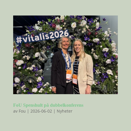
FoU Spenshult på dubbelkonferens
av
Fou
|
2026-06-02
|
Nyheter